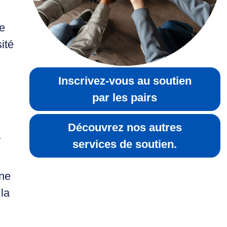
de
ité
Inscrivez-vous au soutien
par les pairs
Découvrez nos autres
à
services de soutien.
 ne
la