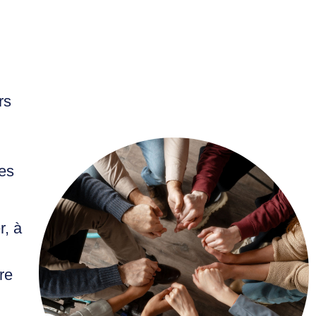
rs
les
r, à
re