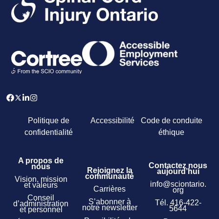
Politique de
Accessibilité
Code de conduite
confidentialité
éthique
A propos de
Contactez nous
nous
Rejoignez la
aujourd’hui
communauté
Vision, mission
info@sciontario.
et valeurs
Carrières
org
Conseil
S’abonner à
Tél.
416-422-
d’administration
notre newsletter
5644
et personnel