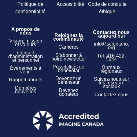
Politique de
Accessibilité
Code de conduite
confidentialité
éthique
A propos de
Contactez nous
nous
Rejoignez la
aujourd’hui
communauté
Vision, mission
info@sciontario.
et valeurs
Carrières
org
Conseil
S’abonner à
Tél.
416-422-
d’administration
notre newsletter
5644
et personnel
Possibilités de
Bureaux
Événements à
bénévolat
régionaux
venir
Devenez un
Suivez-nous sur
Rapport annuel
défenseur
les réseaux
sociaux
Dernières
Devenez
nouvelles
donateur
Contactez nous