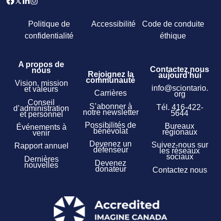
Politique de
Accessibilité
Code de conduite
confidentialité
éthique
A propos de
Contactez nous
nous
Rejoignez la
aujourd’hui
communauté
Vision, mission
info@sciontario.
et valeurs
Carrières
org
Conseil
S’abonner à
Tél.
416-422-
d’administration
notre newsletter
5644
et personnel
Possibilités de
Bureaux
Événements à
bénévolat
régionaux
venir
Devenez un
Suivez-nous sur
Rapport annuel
défenseur
les réseaux
sociaux
Dernières
Devenez
nouvelles
donateur
Contactez nous