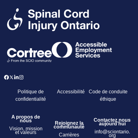
Politique de
Accessibilité
Code de conduite
confidentialité
éthique
A propos de
Contactez nous
nous
Rejoignez la
aujourd’hui
communauté
Vision, mission
info@sciontario.
et valeurs
Carrières
org