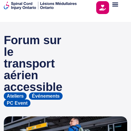
Forum sur
This page is sponsored by
le
transport
aérien
accessible
Ateliers
,
Événements
,
PC Event