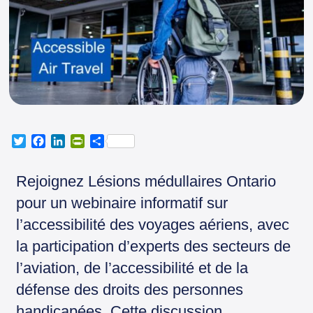
T
F
L
P
P
w
a
i
r
a
i
c
n
i
r
Rejoignez Lésions médullaires Ontario
t
e
k
n
t
t
b
e
t
a
pour un webinaire informatif sur
e
o
d
F
g
l’accessibilité des voyages aériens, avec
r
o
I
r
e
k
n
i
r
la participation d’experts des secteurs de
e
l’aviation, de l’accessibilité et de la
n
d
défense des droits des personnes
l
y
handicapées. Cette discussion